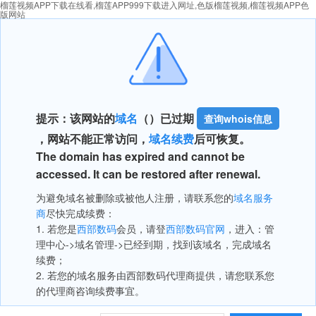
榴莲视频APP下载在线看,榴莲APP999下载进入网址,色版榴莲视频,榴莲视频APP色
版网站
提示：该网站的
域名
（
）已过期
查询whois信息
，网站不能正常访问，
域名续费
后可恢复。
The domain has expired and cannot be
accessed. It can be restored after renewal.
为避免域名被删除或被他人注册，请联系您的
域名服务
商
尽快完成续费：
1. 若您是
西部数码
会员，请登
西部数码官网
，进入：管
理中心->域名管理->已经到期，找到该域名，完成域名
续费；
2. 若您的域名服务由西部数码代理商提供，请您联系您
的代理商咨询续费事宜。