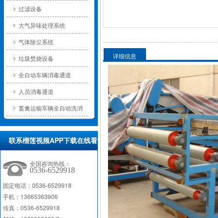
过滤设备
大气异味处理系统
气体除尘系统
详细信息
垃圾焚烧设备
全自动车辆消毒通道
人员消毒通道
畜禽运输车辆全自动洗消
中心
联系榴莲视频APP下载在线看
环保
全国咨询热线：
0536-6529918
固定电话：0536-6529918
手机：13665363906
传真：0536-6529918