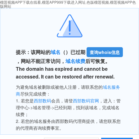
榴莲视频APP下载在线看,榴莲APP999下载进入网址,色版榴莲视频,榴莲视频APP色
版网站
提示：该网站的
域名
（
）已过期
查询whois信息
，网站不能正常访问，
域名续费
后可恢复。
The domain has expired and cannot be
accessed. It can be restored after renewal.
为避免域名被删除或被他人注册，请联系您的
域名服务
商
尽快完成续费：
1. 若您是
西部数码
会员，请登
西部数码官网
，进入：管
理中心->域名管理->已经到期，找到该域名，完成域名
续费；
2. 若您的域名服务由西部数码代理商提供，请您联系您
的代理商咨询续费事宜。