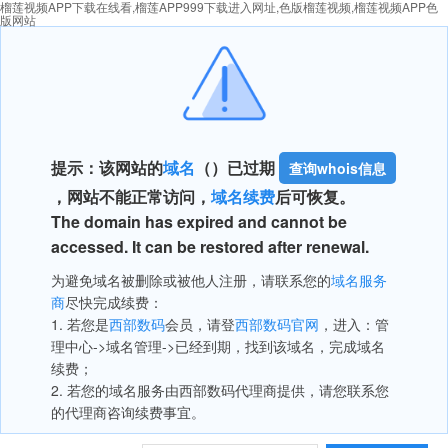
榴莲视频APP下载在线看,榴莲APP999下载进入网址,色版榴莲视频,榴莲视频APP色
版网站
提示：该网站的
域名
（
）已过期
查询whois信息
，网站不能正常访问，
域名续费
后可恢复。
The domain has expired and cannot be
accessed. It can be restored after renewal.
为避免域名被删除或被他人注册，请联系您的
域名服务
商
尽快完成续费：
1. 若您是
西部数码
会员，请登
西部数码官网
，进入：管
理中心->域名管理->已经到期，找到该域名，完成域名
续费；
2. 若您的域名服务由西部数码代理商提供，请您联系您
的代理商咨询续费事宜。