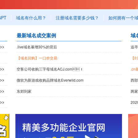
GPT
域名有什么用？
注册域名需要多少钱？
如何拥有一个域名
最新域名成交案例
域
>>
.live域名暴增30%的背后
追寻
【域名回购】一口价交易
【0
>>
空客公司收购三字母域名ACJ.com！
.c
>>
微软为新游戏收购品牌域名Everwild.com
西部
>>
东郊到家
两家
>>
20