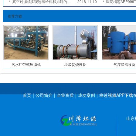
真空过滤机实现连续给料和排饼的方式
2018-11-10
医院榴莲APP999下载
推荐方案
污水厂带式压滤机
垃圾焚烧设备
气浮澄清设备
首页
|
公司简介
|
企业资质
|
成功案例
|
榴莲视频APP下载
山东榴