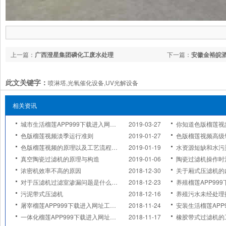
上一篇：
广西澄星集团磷化工废水处理
下一篇：
安徽金裕皖
此文关键字：
喷淋塔,光氧催化设备,UV光解设备
相关资讯
城市生活榴莲APP999下载进入网址的六个步骤
2019-03-27
你知道色版榴莲视频中常用的
色版榴莲视频淡季运行准则
2019-01-27
色版榴莲视频高级氧化
色版榴莲视频的原理以及工艺流程简介
2019-01-19
水资源短缺和水污
真空陶瓷过滤机的原理与构造
2019-01-06
陶瓷过滤机操作时
浓密机效率不高的原因
2018-12-30
关于厢式压滤机的
对于压滤机过滤室渗漏问题是什么原因造成的
2018-12-23
养殖榴莲APP99
污泥带式压滤机
2018-12-16
养殖污水未经处理
屠宰榴莲APP999下载进入网址工作流程
2018-11-24
安装生活榴莲APP999下
一体化榴莲APP999下载进入网址的关键是材质
2018-11-17
橡胶带式过滤机的