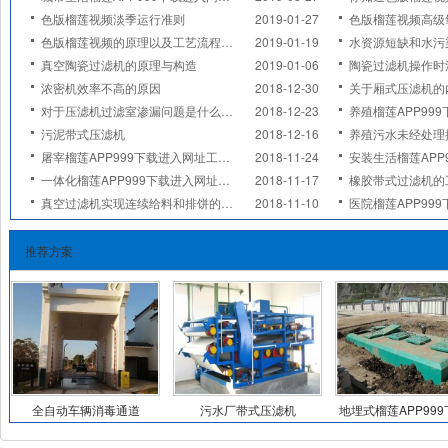
色版榴莲视频淡季运行准则
2019-01-27
色版榴莲视频高级氧化
色版榴莲视频的原理以及工艺流程简介
2019-01-19
水资源短缺和水污
真空陶瓷过滤机的原理与构造
2019-01-06
陶瓷过滤机操作时
浓密机效率不高的原因
2018-12-30
关于厢式压滤机的
对于压滤机过滤室渗漏问题是什么原因造成的
2018-12-23
养殖榴莲APP99
污泥带式压滤机
2018-12-16
养殖污水未经处理
屠宰榴莲APP999下载进入网址工作流程
2018-11-24
安装生活榴莲APP999下
一体化榴莲APP999下载进入网址的关键是材质
2018-11-17
橡胶带式过滤机的
真空过滤机实现连续给料和排饼的方式
2018-11-10
医院榴莲APP999下载
推荐方案
全自动车辆消毒通道
污水厂带式压滤机
地埋式榴莲APP99
入网址