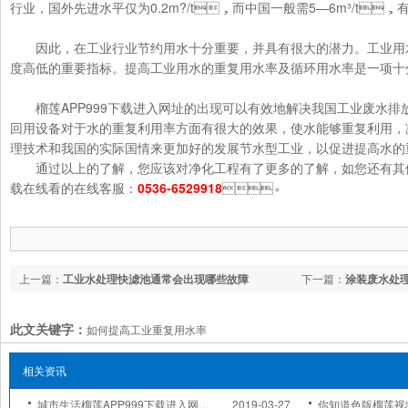
行业，国外先进水平仅为0.2m?/t，而中国一般需5—6m³/t，有的甚
因此，在工业行业节约用水十分重要，并具有很大的潜力。
度高低的重要指标。提高工业用水的重复用水率及循环用水率是一项十分有
榴莲APP999下载进入网址的出现可以有效地解决我国工业废水排放问
回用设备对于水的重复利用率方面有很大的效果，使水能够重复利用，
理技术和我国的实际国情来更加好的发展节水型工业，以促进提高水的重
通过以上的了解，您应该对净化工程有了更多的了解，如您还有其
载在线看的在线客服：
0536-6529918
。
上一篇：
工业水处理快滤池通常会出现哪些故障
下一篇：
涂装废水处
此文关键字：
如何提高工业重复用水率
相关资讯
城市生活榴莲APP999下载进入网址的六个步骤
2019-03-27
你知道色版榴莲视频中常用