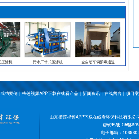
式压滤机
污水厂带式压滤机
全自动车辆消毒通道
成功案例
|
榴莲视频APP下载在线看产品
|
新闻资讯
|
在线留言
|
项目案
山东榴莲视频APP下载在线看环保科技有限公司www.h
咨询热线：0536-6
号：
鲁ICP备191
电子邮箱：10698