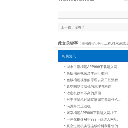
上一篇：没有了
此文关键字：
生物制药,净化,工程,排水系统,
相关资讯
城市生活榴莲APP999下载进入网址的六个步骤
色版榴莲视频淡季运行准则
色版榴莲视频的原理以及工艺流程简介
真空陶瓷过滤机的原理与构造
浓密机效率不高的原因
对于压滤机过滤室渗漏问题是什么原因造成的
污泥带式压滤机
屠宰榴莲APP999下载进入网址工作流程
一体化榴莲APP999下载进入网址的关键是材质
真空过滤机实现连续给料和排饼的方式