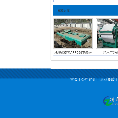
推荐方案
地埋式榴莲APP999下载进
污水厂带
入网址
首页
|
公司简介
|
企业资质
|