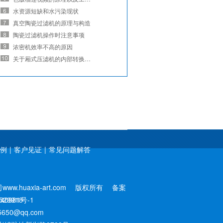
水资源短缺和水污染现状
真空陶瓷过滤机的原理与构造
陶瓷过滤机操作时注意事项
浓密机效率不高的原因
关于厢式压滤机的内部转换问题
例
|
客户见证
|
常见问题解答
uaxia-art.com
版权所有
备案
529918
40981号-1
05650@qq.com