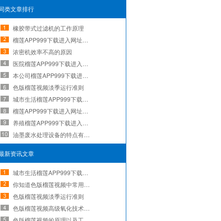
同类文章排行
橡胶带式过滤机的工作原理
榴莲APP999下载进入网址的重要性
浓密机效率不高的原因
医院榴莲APP999下载进入网址应该怎样选购
本公司榴莲APP999下载进入网址获最佳合作伙伴
色版榴莲视频淡季运行准则
城市生活榴莲APP999下载进入网址的六个步骤
榴莲APP999下载进入网址常见问题及解决办法
养殖榴莲APP999下载进入网址
油墨废水处理设备的特点有哪些？
最新资讯文章
城市生活榴莲APP999下载进入网址的六个步骤
你知道色版榴莲视频中常用的专业术语吗？
色版榴莲视频淡季运行准则
色版榴莲视频高级氧化技术方法分类及原理
色版榴莲视频的原理以及工艺流程简介